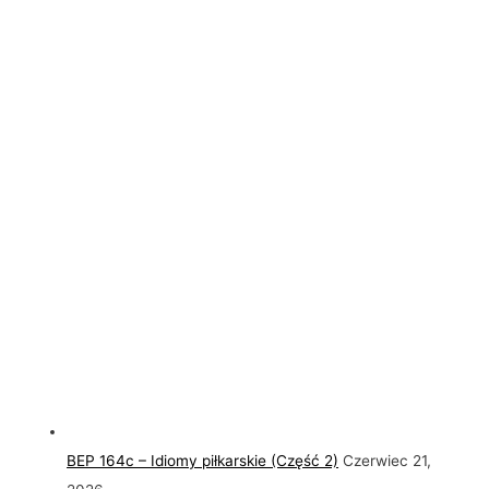
BEP 164c – Idiomy piłkarskie (Część 2)
Czerwiec 21,