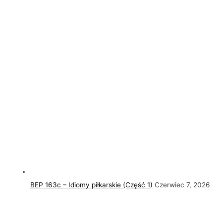
BEP 163c – Idiomy piłkarskie (Część 1)
Czerwiec 7, 2026