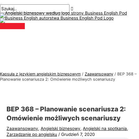
Menu
Przejdź
Nawigacja
Pisz
Nazwa*
E-
T
S
główne
do
po
tutaj..
mail*
e
z
treści
wpisach
m
u
a
k
t
a
y
j
k
:
a
j
Kapsuła z językiem angielskim biznesowym
/
Zaawansowany
/
BEP 368 –
ę
Planowanie scenariusza 2: Omówienie możliwych scenariuszy
z
y
k
BEP 368 – Planowanie scenariusza 2:
a
Omówienie możliwych scenariuszy
a
Zaawansowany
,
Angielski biznesowy
,
Angielski na spotkania
,
n
Zarządzanie po angielsku
/
Grudzień 7, 2020
g