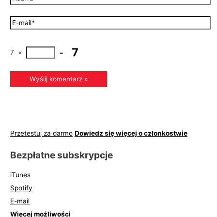
7
×
=
Przetestuj za darmo
Dowiedz się więcej o członkostwie
Bezpłatne subskrypcje
iTunes
Spotify
E-mail
Więcej możliwości