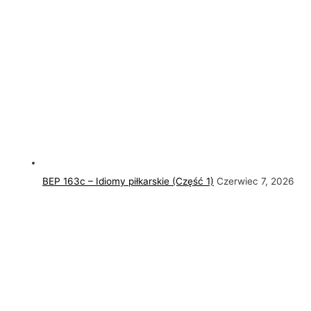
BEP 163c – Idiomy piłkarskie (Część 1)
Czerwiec 7, 2026