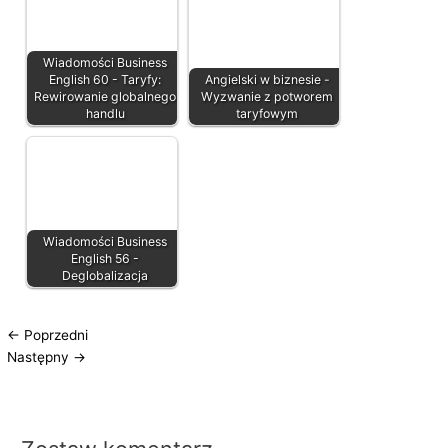
Wiadomości Business
English 60 - Taryfy:
Angielski w biznesie -
Rewirowanie globalnego
Wyzwanie z potworem
handlu
taryfowym
Wiadomości Business
English 56 -
Deglobalizacja
←
Poprzedni
Następny
→