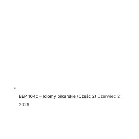
BEP 164c – Idiomy piłkarskie (Część 2)
Czerwiec 21,
2026