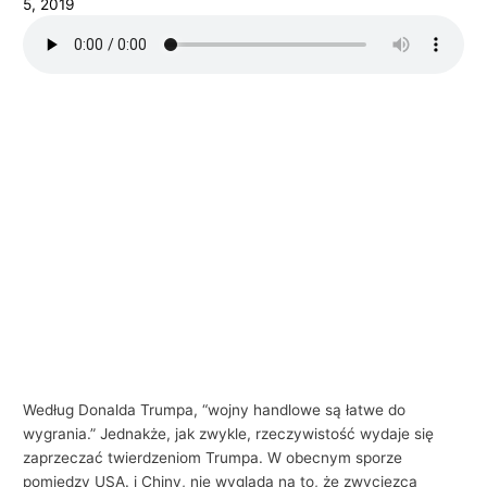
5, 2019
i
e
l
s
k
i
e
g
o
w
b
i
z
n
Według Donalda Trumpa, “wojny handlowe są łatwe do
wygrania.” Jednakże, jak zwykle, rzeczywistość wydaje się
e
zaprzeczać twierdzeniom Trumpa. W obecnym sporze
s
pomiędzy USA. i Chiny, nie wygląda na to, że zwycięzca