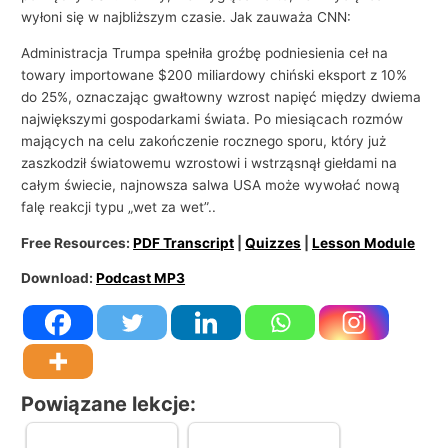
i
wyłoni się w najbliższym czasie. Jak zauważa CNN:
e
Administracja Trumpa spełniła groźbę podniesienia ceł na
towary importowane $200 miliardowy chiński eksport z 10%
do 25%, oznaczając gwałtowny wzrost napięć między dwiema
największymi gospodarkami świata. Po miesiącach rozmów
mających na celu zakończenie rocznego sporu, który już
zaszkodził światowemu wzrostowi i wstrząsnął giełdami na
całym świecie, najnowsza salwa USA może wywołać nową
falę reakcji typu „wet za wet”..
Free Resources:
PDF Transcript
|
Quizzes
|
Lesson Module
Download:
Podcast MP3
Powiązane lekcje: