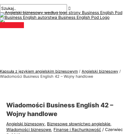
Menu
Przejdź
Nawigacja
Pisz
Nazwa*
E-
T
S
główne
do
po
tutaj..
mail*
e
z
treści
wpisach
m
u
a
k
t
a
y
j
k
:
a
j
Kapsuła z językiem angielskim biznesowym
/
Angielski biznesowy
/
ę
Wiadomości Business English 42 – Wojny handlowe
z
y
k
Wiadomości Business English 42 –
a
Wojny handlowe
a
Angielski biznesowy
,
Biznesowe słownictwo angielskie
,
n
Wiadomości biznesowe
,
Finanse i Rachunkowość
/
Czerwiec
g