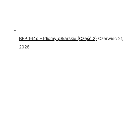
BEP 164c – Idiomy piłkarskie (Część 2)
Czerwiec 21,
2026