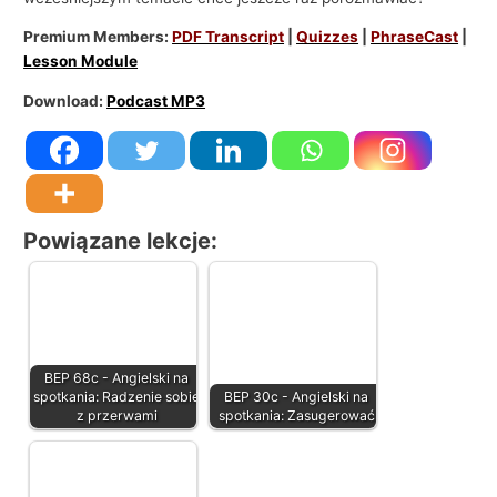
Premium Members:
PDF Transcript
|
Quizzes
|
PhraseCast
|
Lesson Module
Download:
Podcast MP3
Powiązane lekcje:
BEP 68c - Angielski na
spotkania: Radzenie sobie
BEP 30c - Angielski na
z przerwami
spotkania: Zasugerować