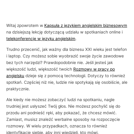
i
e
Witaj zpowrotem w
Kapsuła z językiem angielskim biznesowym
na dzisiejszą lekcję dotyczącą udziału w spotkaniach online i
telekonferencje w języku angielskim
.
Trudno przecenić, jak ważny dla biznesu XXI wieku jest telefon
i laptop. Czy możesz sobie wyobrazić swoje życie zawodowe
bez tych narzędzi? Prawdopodobnie nie. Jeśli jesteś jak
większość ludzi, większość twoich
Rozmowy w pracy po
angielsku
dzieje się z pomocą technologii. Dotyczy to również
spotkań. Częściej niż nie, ludzie nie spotykają się osobiście, ale
praktycznie.
Ale kiedy nie możesz zobaczyć ludzi na spotkaniu, nagle
trudniej jest usłyszeć Twój głos. Nie możesz pochylić się do
przodu ani podnieść ręki, aby pokazać, że chcesz mówić.
Zamiast, musisz znaleźć werbalne sposoby na rozpoczęcie
rozmowy. W wielu przypadkach, oznacza to również
identyfikację siebie, aby inni wiedzieli, kto mówi.