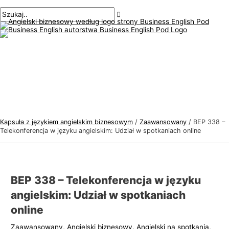
Menu
Przejdź
Nawigacja
Pisz
Nazwa*
E-
T
S
główne
do
po
tutaj..
mail*
e
z
treści
wpisach
m
u
a
k
t
a
y
j
k
:
a
j
Kapsuła z językiem angielskim biznesowym
/
Zaawansowany
/
BEP 338 –
ę
Telekonferencja w języku angielskim: Udział w spotkaniach online
z
y
k
BEP 338 – Telekonferencja w języku
a
angielskim: Udział w spotkaniach
a
online
n
g
Zaawansowany
,
Angielski biznesowy
,
Angielski na spotkania
,