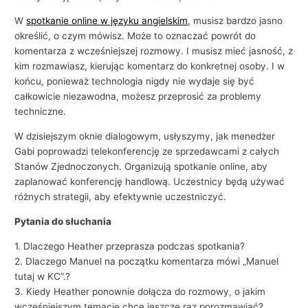
W
spotkanie online w języku angielskim
, musisz bardzo jasno
określić, o czym mówisz. Może to oznaczać powrót do
komentarza z wcześniejszej rozmowy. I musisz mieć jasność, z
kim rozmawiasz, kierując komentarz do konkretnej osoby. I w
końcu, ponieważ technologia nigdy nie wydaje się być
całkowicie niezawodna, możesz przeprosić za problemy
techniczne.
W dzisiejszym oknie dialogowym, usłyszymy, jak menedżer
Gabi poprowadzi telekonferencję ze sprzedawcami z całych
Stanów Zjednoczonych. Organizują spotkanie online, aby
zaplanować konferencję handlową. Uczestnicy będą używać
różnych strategii, aby efektywnie uczestniczyć.
Pytania do słuchania
1. Dlaczego Heather przeprasza podczas spotkania?
2. Dlaczego Manuel na początku komentarza mówi „Manuel
tutaj w KC”.?
3. Kiedy Heather ponownie dołącza do rozmowy, o jakim
wcześniejszym temacie chce jeszcze raz porozmawiać?