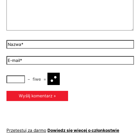
−
fiwe
=
Przetestuj za darmo
Dowiedz się więcej o członkostwie