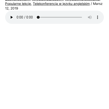
Popularne lekcje
,
Telekonferencja w języku angielskim
/
Marsz
i
12, 2019
e
l
s
k
i
e
g
o
w
b
i
z
n
e
s