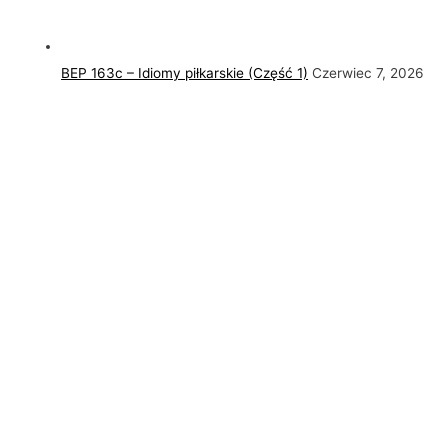
BEP 163c – Idiomy piłkarskie (Część 1)
Czerwiec 7, 2026