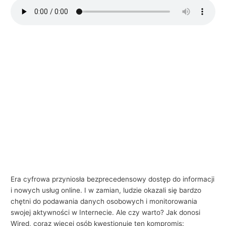
i
e
l
s
k
i
e
g
o
w
b
i
z
Era cyfrowa przyniosła bezprecedensowy dostęp do informacji
n
i nowych usług online. I w zamian, ludzie okazali się bardzo
chętni do podawania danych osobowych i monitorowania
e
swojej aktywności w Internecie. Ale czy warto? Jak donosi
s
Wired, coraz więcej osób kwestionuje ten kompromis: