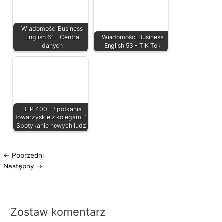
Wiadomości Business
English 61 - Centra
Wiadomości Business
danych
English 53 - TIK Tok
BEP 400 - Spotkania
towarzyskie z kolegami 1:
Spotykanie nowych ludzi
←
Poprzedni
Następny
→
Zostaw komentarz