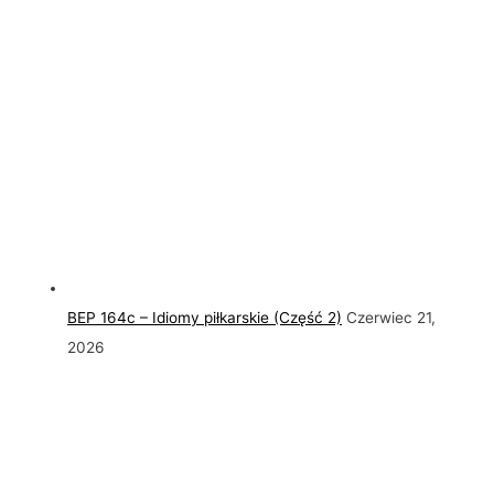
BEP 164c – Idiomy piłkarskie (Część 2)
Czerwiec 21,
2026