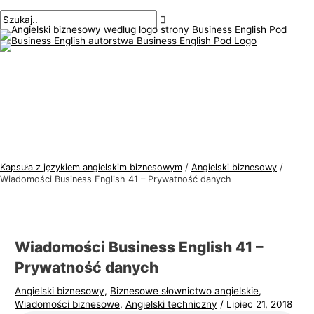
Menu
Przejdź
Nawigacja
Pisz
Nazwa*
E-
T
S
główne
do
po
tutaj..
mail*
e
z
treści
wpisach
m
u
a
k
t
a
y
j
k
:
a
j
Kapsuła z językiem angielskim biznesowym
/
Angielski biznesowy
/
ę
Wiadomości Business English 41 – Prywatność danych
z
y
k
Wiadomości Business English 41 –
a
Prywatność danych
a
Angielski biznesowy
,
Biznesowe słownictwo angielskie
,
n
Wiadomości biznesowe
,
Angielski techniczny
/
Lipiec 21, 2018
g