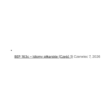
BEP 163c – Idiomy piłkarskie (Część 1)
Czerwiec 7, 2026