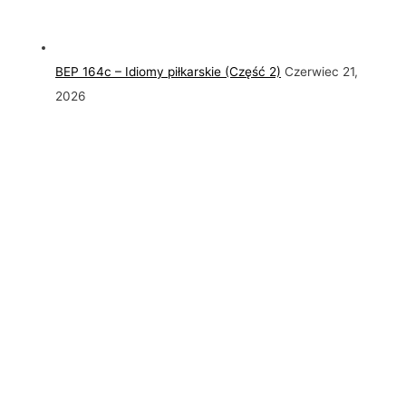
BEP 164c – Idiomy piłkarskie (Część 2)
Czerwiec 21,
2026