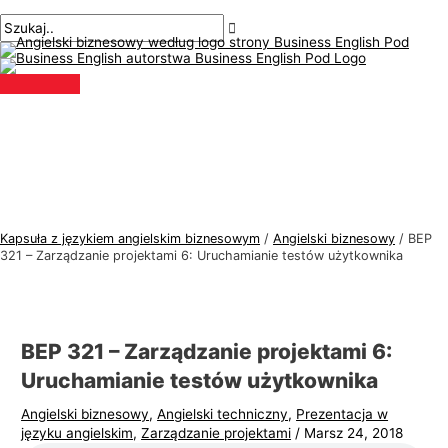
Menu
Przejdź
Nawigacja
Pisz
Nazwa*
E-
T
S
główne
do
po
tutaj..
mail*
e
z
treści
wpisach
m
u
a
k
t
a
y
j
k
:
a
j
Kapsuła z językiem angielskim biznesowym
/
Angielski biznesowy
/
BEP
ę
321 – Zarządzanie projektami 6: Uruchamianie testów użytkownika
z
y
k
BEP 321 – Zarządzanie projektami 6:
a
Uruchamianie testów użytkownika
a
Angielski biznesowy
,
Angielski techniczny
,
Prezentacja w
n
języku angielskim
,
Zarządzanie projektami
/
Marsz 24, 2018
g