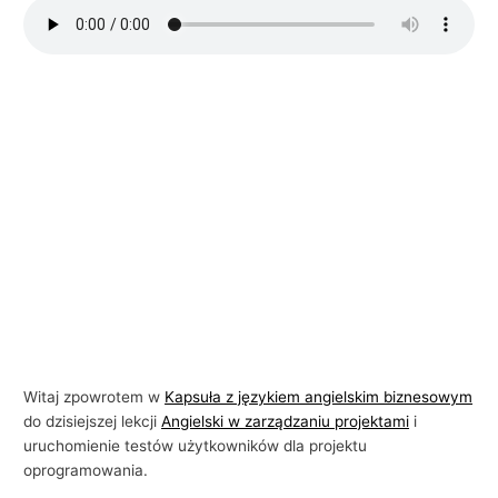
i
e
l
s
k
i
e
g
o
w
b
i
z
Witaj zpowrotem w
Kapsuła z językiem angielskim biznesowym
n
do dzisiejszej lekcji
Angielski w zarządzaniu projektami
i
e
uruchomienie testów użytkowników dla projektu
oprogramowania.
s