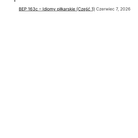
BEP 163c – Idiomy piłkarskie (Część 1)
Czerwiec 7, 2026