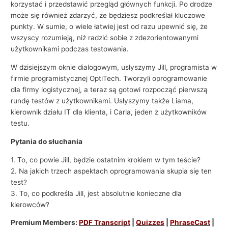
korzystać i przedstawić przegląd głównych funkcji. Po drodze
może się również zdarzyć, że będziesz podkreślał kluczowe
punkty. W sumie, o wiele łatwiej jest od razu upewnić się, że
wszyscy rozumieją, niż radzić sobie z zdezorientowanymi
użytkownikami podczas testowania.
W dzisiejszym oknie dialogowym, usłyszymy Jill, programista w
firmie programistycznej OptiTech. Tworzyli oprogramowanie
dla firmy logistycznej, a teraz są gotowi rozpocząć pierwszą
rundę testów z użytkownikami. Usłyszymy także Liama,
kierownik działu IT dla klienta, i Carla, jeden z użytkowników
testu.
Pytania do słuchania
1. To, co powie Jill, będzie ostatnim krokiem w tym teście?
2. Na jakich trzech aspektach oprogramowania skupia się ten
test?
3. To, co podkreśla Jill, jest absolutnie konieczne dla
kierowców?
Premium Members:
PDF Transcript
|
Quizzes
|
PhraseCast
|