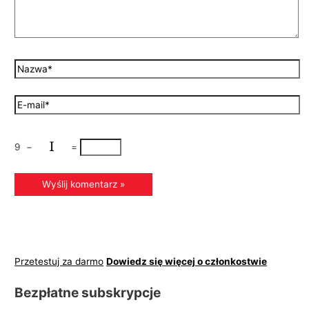
9
−
=
Przetestuj za darmo
Dowiedz się więcej o członkostwie
Bezpłatne subskrypcje