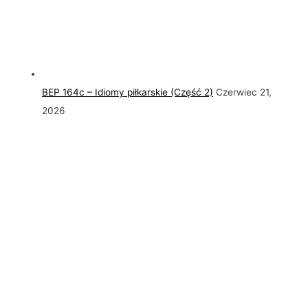
BEP 164c – Idiomy piłkarskie (Część 2)
Czerwiec 21,
2026