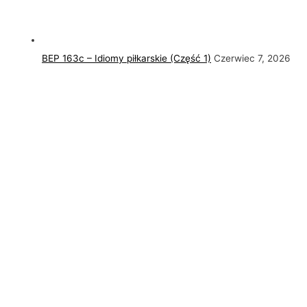
BEP 163c – Idiomy piłkarskie (Część 1)
Czerwiec 7, 2026