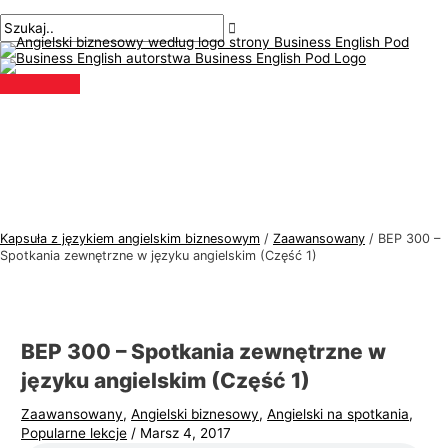
Menu
Przejdź
Nawigacja
Pisz
Nazwa*
E-
T
S
główne
do
po
tutaj..
mail*
e
z
treści
wpisach
m
u
a
k
t
a
y
j
k
:
a
j
Kapsuła z językiem angielskim biznesowym
/
Zaawansowany
/
BEP 300 –
ę
Spotkania zewnętrzne w języku angielskim (Część 1)
z
y
k
BEP 300 – Spotkania zewnętrzne w
a
języku angielskim (Część 1)
a
Zaawansowany
,
Angielski biznesowy
,
Angielski na spotkania
,
n
Popularne lekcje
/
Marsz 4, 2017
g