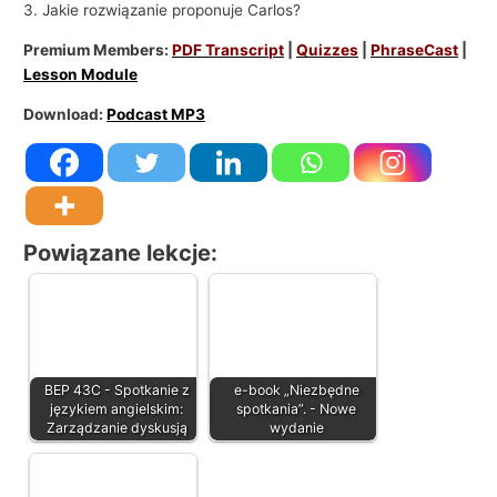
3. Jakie rozwiązanie proponuje Carlos?
Premium Members:
PDF Transcript
|
Quizzes
|
PhraseCast
|
Lesson Module
Download:
Podcast MP3
Powiązane lekcje:
BEP 43C - Spotkanie z
e-book „Niezbędne
językiem angielskim:
spotkania”. - Nowe
Zarządzanie dyskusją
wydanie