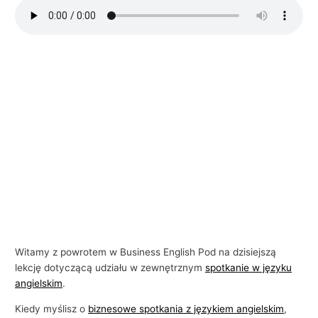
i
e
l
s
k
i
e
g
o
w
b
i
z
Witamy z powrotem w Business English Pod na dzisiejszą
n
lekcję dotyczącą udziału w zewnętrznym
spotkanie w języku
angielskim
.
e
s
Kiedy myślisz o
biznesowe spotkania z językiem angielskim
,