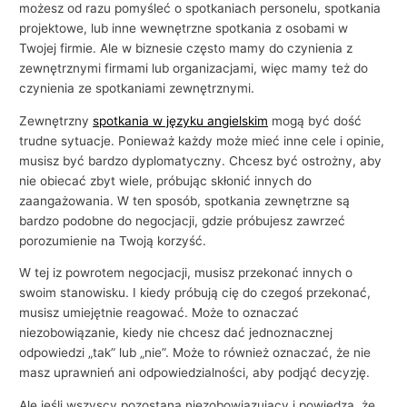
i
możesz od razu pomyśleć o spotkaniach personelu, spotkania
projektowe, lub inne wewnętrzne spotkania z osobami w
e
Twojej firmie. Ale w biznesie często mamy do czynienia z
zewnętrznymi firmami lub organizacjami, więc mamy też do
czynienia ze spotkaniami zewnętrznymi.
Zewnętrzny
spotkania w języku angielskim
mogą być dość
trudne sytuacje. Ponieważ każdy może mieć inne cele i opinie,
musisz być bardzo dyplomatyczny. Chcesz być ostrożny, aby
nie obiecać zbyt wiele, próbując skłonić innych do
zaangażowania. W ten sposób, spotkania zewnętrzne są
bardzo podobne do negocjacji, gdzie próbujesz zawrzeć
porozumienie na Twoją korzyść.
W tej iz powrotem negocjacji, musisz przekonać innych o
swoim stanowisku. I kiedy próbują cię do czegoś przekonać,
musisz umiejętnie reagować. Może to oznaczać
niezobowiązanie, kiedy nie chcesz dać jednoznacznej
odpowiedzi „tak” lub „nie”. Może to również oznaczać, że nie
masz uprawnień ani odpowiedzialności, aby podjąć decyzję.
Ale jeśli wszyscy pozostaną niezobowiązujący i powiedzą, że