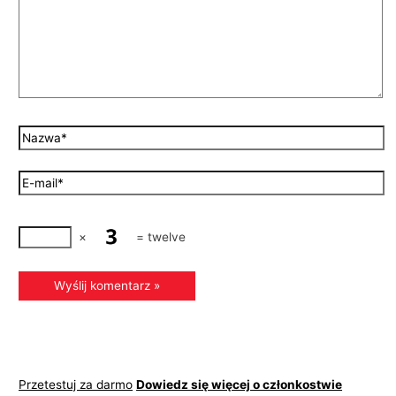
×
=
t
wel
ve
Przetestuj za darmo
Dowiedz się więcej o członkostwie