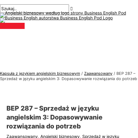
Menu
Przejdź
Nawigacja
Pisz
Nazwa*
E-
T
S
główne
do
po
tutaj..
mail*
e
z
treści
wpisach
m
u
a
k
t
a
y
j
k
:
a
j
Kapsuła z językiem angielskim biznesowym
/
Zaawansowany
/
BEP 287 –
ę
Sprzedaż w języku angielskim 3: Dopasowywanie rozwiązania do potrzeb
z
y
k
BEP 287 – Sprzedaż w języku
a
angielskim 3: Dopasowywanie
a
rozwiązania do potrzeb
n
Zaawansowany
,
Angielski biznesowy
,
Sprzedaż w języku
g