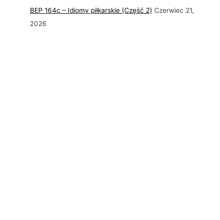
BEP 164c – Idiomy piłkarskie (Część 2)
Czerwiec 21,
2026