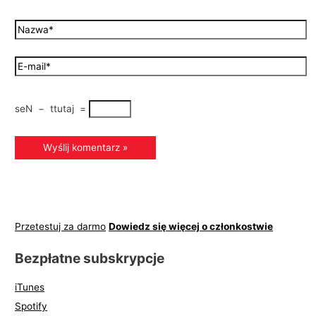
seN
−
ttutaj
=
Przetestuj za darmo
Dowiedz się więcej o członkostwie
Bezpłatne subskrypcje
iTunes
Spotify