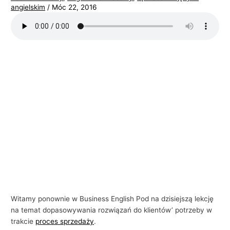
angielskim
/
Móc 22, 2016
i
e
l
s
k
i
e
g
o
w
b
i
z
n
Witamy ponownie w Business English Pod na dzisiejszą lekcję
e
na temat dopasowywania rozwiązań do klientów’ potrzeby w
s
trakcie
proces sprzedaży
.