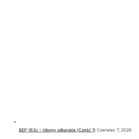
BEP 163c – Idiomy piłkarskie (Część 1)
Czerwiec 7, 2026