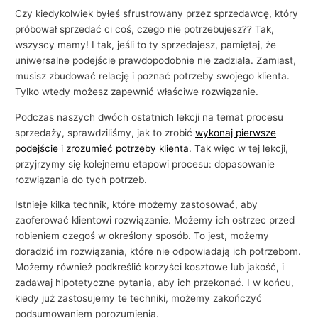
i
Czy kiedykolwiek byłeś sfrustrowany przez sprzedawcę, który
e
próbował sprzedać ci coś, czego nie potrzebujesz?? Tak,
wszyscy mamy! I tak, jeśli to ty sprzedajesz, pamiętaj, że
uniwersalne podejście prawdopodobnie nie zadziała. Zamiast,
musisz zbudować relację i poznać potrzeby swojego klienta.
Tylko wtedy możesz zapewnić właściwe rozwiązanie.
Podczas naszych dwóch ostatnich lekcji na temat procesu
sprzedaży, sprawdziliśmy, jak to zrobić
wykonaj pierwsze
podejście
i
zrozumieć potrzeby klienta
. Tak więc w tej lekcji,
przyjrzymy się kolejnemu etapowi procesu: dopasowanie
rozwiązania do tych potrzeb.
Istnieje kilka technik, które możemy zastosować, aby
zaoferować klientowi rozwiązanie. Możemy ich ostrzec przed
robieniem czegoś w określony sposób. To jest, możemy
doradzić im rozwiązania, które nie odpowiadają ich potrzebom.
Możemy również podkreślić korzyści kosztowe lub jakość, i
zadawaj hipotetyczne pytania, aby ich przekonać. I w końcu,
kiedy już zastosujemy te techniki, możemy zakończyć
podsumowaniem porozumienia.