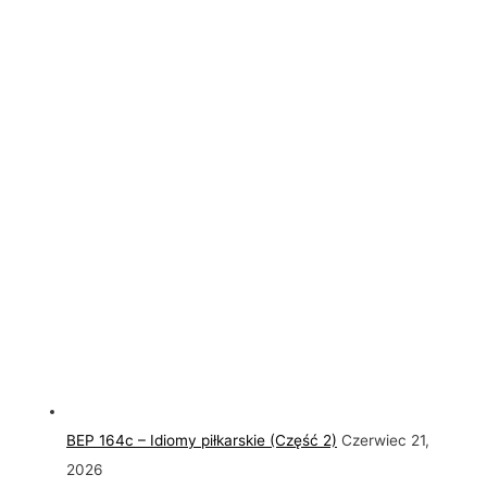
BEP 164c – Idiomy piłkarskie (Część 2)
Czerwiec 21,
2026