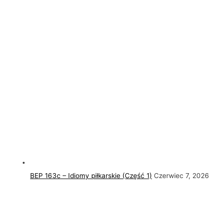
BEP 163c – Idiomy piłkarskie (Część 1)
Czerwiec 7, 2026