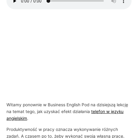
i
e
l
s
k
i
e
g
o
w
b
i
Witamy ponownie w Business English Pod na dzisiejszą lekcję
z
na temat tego, jak uzyskać efekt działania
telefon w języku
n
angielskim
.
e
Produktywność w pracy oznacza wykonywanie różnych
s
zadań. A czasem po to, żeby wykonać swoją własną pracę,