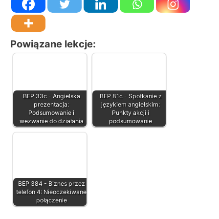
Powiązane lekcje:
BEP 33c - Angielska
BEP 81c - Spotkanie z
prezentacja:
językiem angielskim:
Podsumowanie i
Punkty akcji i
wezwanie do działania
podsumowanie
BEP 384 - Biznes przez
telefon 4: Nieoczekiwane
połączenie