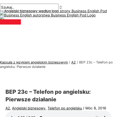
Menu
Przejdź
Nawigacja
Pisz
Nazwa*
E-
T
S
główne
do
po
tutaj..
mail*
e
z
treści
wpisach
m
u
a
k
t
a
y
j
k
:
a
j
Kapsuła z językiem angielskim biznesowym
/
A2
/
BEP 23c – Telefon po
ę
angielsku: Pierwsze działanie
z
y
k
BEP 23c – Telefon po angielsku:
a
Pierwsze działanie
a
A2
,
Angielski biznesowy
,
Telefon po angielsku
/
Móc 8, 2016
n
g