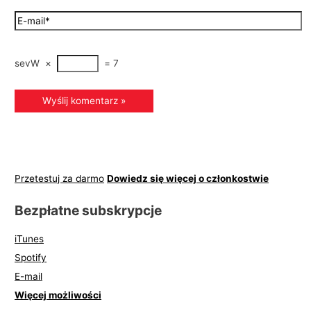
sevW
×
=
7
Przetestuj za darmo
Dowiedz się więcej o członkostwie
Bezpłatne subskrypcje
iTunes
Spotify
E-mail
Więcej możliwości