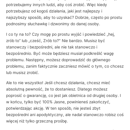
i
potrzebujemy innych ludzi, aby coś zrobić. Więc kiedy
e
potrzebujesz od kogoś działania, jaki jest najlepszy i
najszybszy sposób, aby to uzyskać? Dobrze, często po prostu
podnosimy słuchawkę i dzwonimy do danej osoby.
I co ty na to? Czy mogę po prostu wyjść i powiedzieć „hej,
zrób to” lub „cześć, Zrób to?" Nie bardzo. Musisz być
stanowczy i bezpośredni, ale nie tak stanowczo i
bezpośrednio. Być może będziesz musiał podkreślić wagę
problemu. Następny, możesz doprowadzić do głównego
problemu, zanim faktycznie zaczniesz mówić o tym, co chcesz
lub musisz zrobić.
Ale to nie wszystko! Jeśli chcesz działania, chcesz mieć
absolutną pewność, że to dostaniesz. Dlatego możesz
poprosić o gwarancję, co jest jak obietnica od drugiej osoby. I
w końcu, tylko być 100% Jasne, powinieneś zakończyć,
potwierdzając akcję. W ten sposób, nie jesteś zbyt
bezpośredni ani apodyktyczny, ale nadal stanowczo robisz coś
więcej niż tylko grzeczną prośbę.