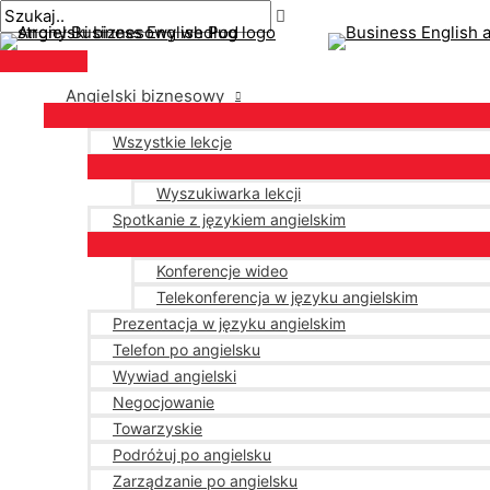
Menu
Przejdź
Nawigacja
Pisz
Nazwa*
E-
główne
do
po
tutaj..
mail*
treści
wpisach
Angielski biznesowy
Wszystkie lekcje
Wyszukiwarka lekcji
Spotkanie z językiem angielskim
Konferencje wideo
Telekonferencja w języku angielskim
Prezentacja w języku angielskim
Telefon po angielsku
Wywiad angielski
Negocjowanie
Towarzyskie
Podróżuj po angielsku
Zarządzanie po angielsku