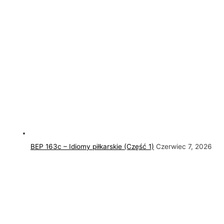
BEP 163c – Idiomy piłkarskie (Część 1)
Czerwiec 7, 2026