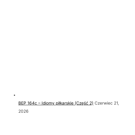
BEP 164c – Idiomy piłkarskie (Część 2)
Czerwiec 21,
2026