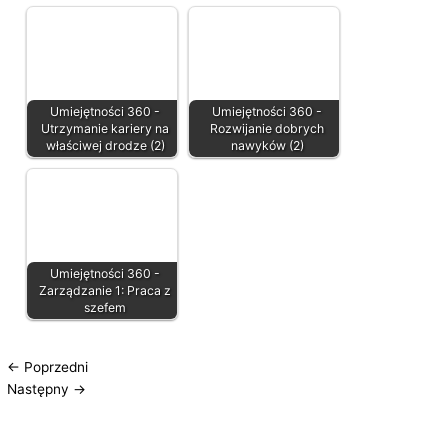
i
e
Umiejętności 360 -
Umiejętności 360 -
Utrzymanie kariery na
Rozwijanie dobrych
właściwej drodze (2)
nawyków (2)
Umiejętności 360 -
Zarządzanie 1: Praca z
szefem
←
Poprzedni
Następny
→