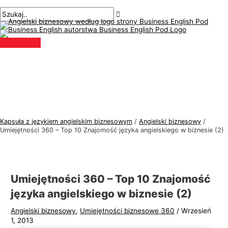
Menu
Przejdź
Nawigacja
Pisz
Nazwa*
E-
T
S
główne
do
po
tutaj..
mail*
e
z
treści
wpisach
m
u
a
k
t
a
y
j
k
:
a
j
Kapsuła z językiem angielskim biznesowym
/
Angielski biznesowy
/
ę
Umiejętności 360 – Top 10 Znajomość języka angielskiego w biznesie (2)
z
y
k
Umiejętności 360 – Top 10 Znajomość
a
języka angielskiego w biznesie (2)
a
Angielski biznesowy
,
Umiejętności biznesowe 360
/
Wrzesień
n
1, 2013
g