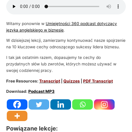
i
e
l
Witamy ponownie w
Umiejętności 360 podcast dotyczący
języka angielskiego w biznesie
.
s
k
W dzisiejszej lekcji, zamierzamy kontynuować nasze spojrzenie
i
na 10 kluczowe cechy odnoszącego sukcesy lidera biznesu.
e
I tak jak ostatnim razem, dopasujemy te cechy do
g
przydatnych słów lub zwrotów, których możesz używać w
o
swojej codziennej pracy.
w
Free Resources:
Transcript
|
Quizzes
|
PDF Transcript
b
Download:
Podcast MP3
i
z
n
e
s
Powiązane lekcje: