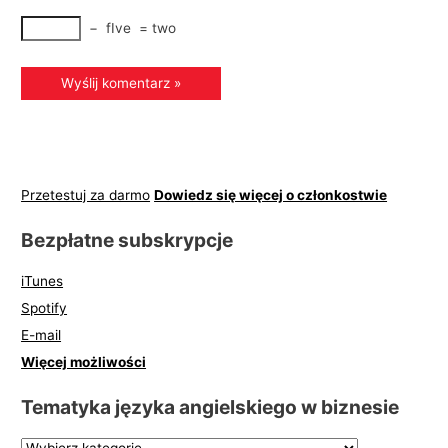
−
fIve
=
two
Przetestuj za darmo
Dowiedz się więcej o członkostwie
Bezpłatne subskrypcje
iTunes
Spotify
E-mail
Więcej możliwości
Tematyka języka angielskiego w biznesie