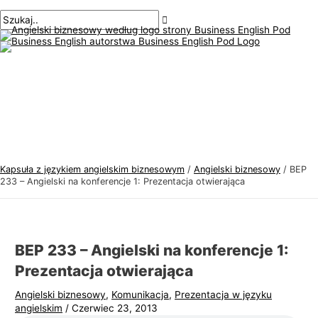
Menu
Przejdź
Nawigacja
Pisz
Nazwa*
E-
T
S
główne
do
po
tutaj..
mail*
e
z
treści
wpisach
m
u
a
k
t
a
y
j
k
:
a
j
Kapsuła z językiem angielskim biznesowym
/
Angielski biznesowy
/
BEP
ę
233 – Angielski na konferencje 1: Prezentacja otwierająca
z
y
k
BEP 233 – Angielski na konferencje 1:
a
Prezentacja otwierająca
a
Angielski biznesowy
,
Komunikacja
,
Prezentacja w języku
n
angielskim
/
Czerwiec 23, 2013
g