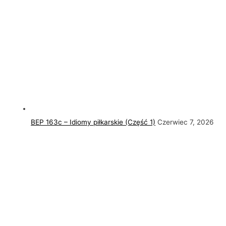
BEP 163c – Idiomy piłkarskie (Część 1)
Czerwiec 7, 2026