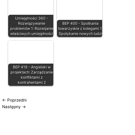
Umiejętności 360 -
Rozwiązywanie
BEP 400 - Spotkania
problemów 1: Rozwijanie
towarzyskie z kolegami 1:
właściwych umiejętności
Spotykanie nowych ludzi
BEP 419 - Angielski w
projektach: Zarządzanie
konfliktami z
kontrahentami 2
←
Poprzedni
Następny
→