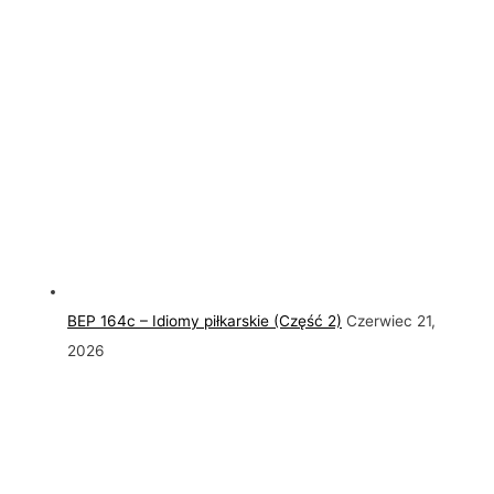
BEP 164c – Idiomy piłkarskie (Część 2)
Czerwiec 21,
2026