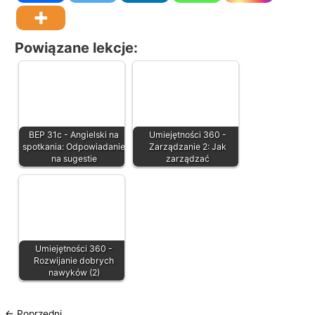
i
e
Powiązane lekcje:
BEP 31c - Angielski na
Umiejętności 360 -
spotkania: Odpowiadanie
Zarządzanie 2: Jak
na sugestie
zarządzać
Umiejętności 360 -
Rozwijanie dobrych
nawyków (2)
←
Poprzedni