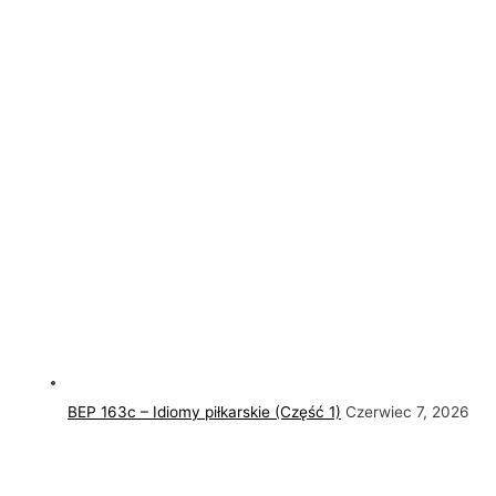
BEP 163c – Idiomy piłkarskie (Część 1)
Czerwiec 7, 2026