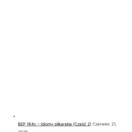
BEP 164c – Idiomy piłkarskie (Część 2)
Czerwiec 21,