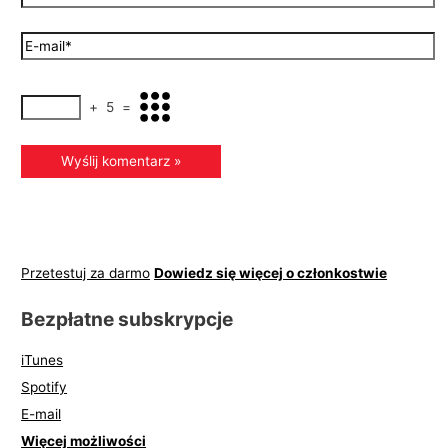
+
5
=
Przetestuj za darmo
Dowiedz się więcej o członkostwie
Bezpłatne subskrypcje
iTunes
Spotify
E-mail
Więcej możliwości