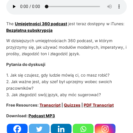
i
e
l
The
Umiejętności 360 podcast
jest teraz dostępny w iTunes:
Bezpłatna subskrypcja
s
k
W dzisiejszych umiejętnościach 360 podcast, w którym
i
przyjrzymy się, jak używać modułów modalnych, imperatywy, i
prośby, złagodzić ton i złagodzić język.
e
g
Pytania do dyskusji
o
1. Jak się czujesz, gdy ludzie mówią ci, co masz robić?
w
2. Jak ważne jest, aby szef był uprzejmy wobec swoich
b
pracowników?
3. Jak złagodzić swój język, aby móc sugerować?
i
z
Free Resources:
Transcript
|
Quizzes
|
PDF Transcript
n
Download:
Podcast MP3
e
s