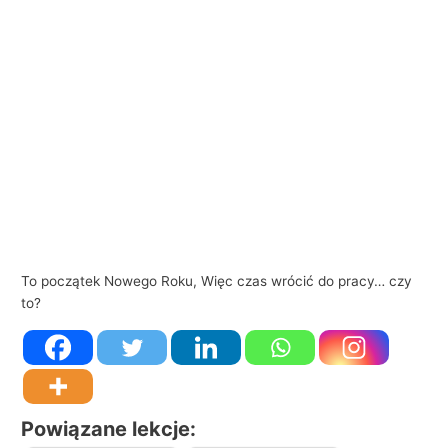
i
e
l
s
k
i
e
g
o
w
To początek Nowego Roku, Więc czas wrócić do pracy… czy
b
to?
i
z
n
e
Powiązane lekcje:
s