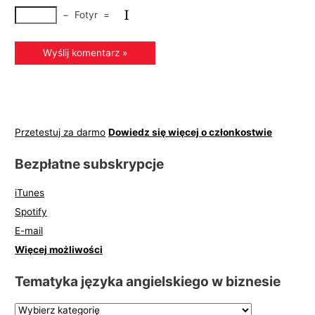
−
Fotyr
=
Przetestuj za darmo
Dowiedz się więcej o członkostwie
Bezpłatne subskrypcje
iTunes
Spotify
E-mail
Więcej możliwości
Tematyka języka angielskiego w biznesie