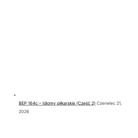
BEP 164c – Idiomy piłkarskie (Część 2)
Czerwiec 21,
2026