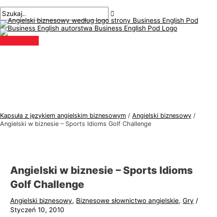
Menu
Przejdź
Nawigacja
Pisz
Nazwa*
E-
T
S
główne
do
po
tutaj..
mail*
e
z
treści
wpisach
m
u
a
k
t
a
y
j
k
:
a
j
Kapsuła z językiem angielskim biznesowym
/
Angielski biznesowy
/
ę
Angielski w biznesie – Sports Idioms Golf Challenge
z
y
k
Angielski w biznesie – Sports Idioms
a
Golf Challenge
a
Angielski biznesowy
,
Biznesowe słownictwo angielskie
,
Gry
/
n
Styczeń 10, 2010
g