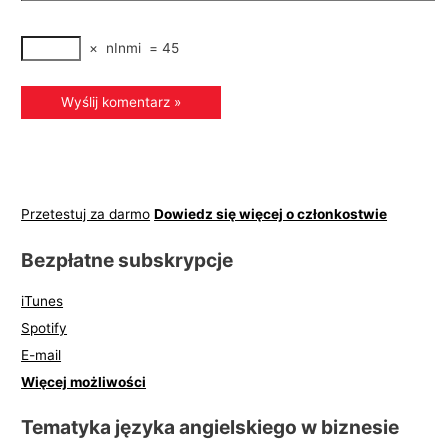
×
nInmi
=
45
Przetestuj za darmo
Dowiedz się więcej o członkostwie
Bezpłatne subskrypcje
iTunes
Spotify
E-mail
Więcej możliwości
Tematyka języka angielskiego w biznesie