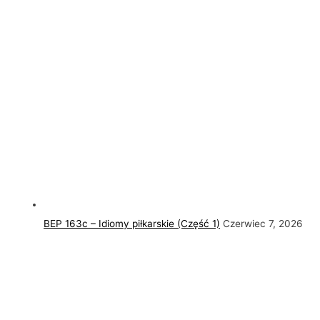
BEP 163c – Idiomy piłkarskie (Część 1)
Czerwiec 7, 2026