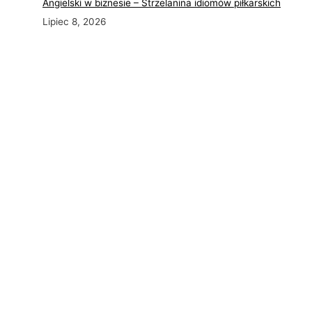
Angielski w biznesie – Strzelanina idiomów piłkarskich
Lipiec 8, 2026