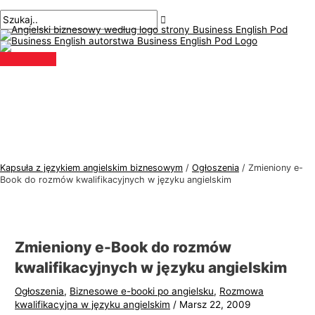
Menu
Przejdź
Nawigacja
Pisz
Nazwa*
E-
T
S
główne
do
po
tutaj..
mail*
e
z
treści
wpisach
m
u
a
k
t
a
y
j
k
:
a
j
Kapsuła z językiem angielskim biznesowym
/
Ogłoszenia
/
Zmieniony e-
ę
Book do rozmów kwalifikacyjnych w języku angielskim
z
y
k
Zmieniony e-Book do rozmów
a
kwalifikacyjnych w języku angielskim
a
Ogłoszenia
,
Biznesowe e-booki po angielsku
,
Rozmowa
n
kwalifikacyjna w języku angielskim
/
Marsz 22, 2009
g