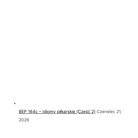
BEP 164c – Idiomy piłkarskie (Część 2)
Czerwiec 21,
2026