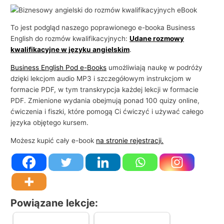
i
e
To jest podgląd naszego poprawionego e-booka Business
l
English do rozmów kwalifikacyjnych:
Udane rozmowy
kwalifikacyjne w języku angielskim
.
s
k
Business English Pod e-Books
umożliwiają naukę w podróży
dzięki lekcjom audio MP3 i szczegółowym instrukcjom w
i
formacie PDF, w tym transkrypcja każdej lekcji w formacie
e
PDF. Zmienione wydania obejmują ponad 100 quizy online,
g
ćwiczenia i fiszki, które pomogą Ci ćwiczyć i używać całego
o
języka objętego kursem.
w
Możesz kupić cały e-book
na stronie rejestracji.
b
i
z
n
e
Powiązane lekcje:
s