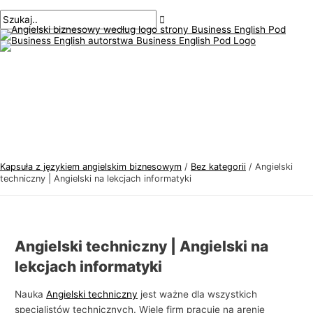
Menu
Przejdź
Nawigacja
Pisz
Nazwa*
E-
T
S
główne
do
po
tutaj..
mail*
e
z
treści
wpisach
m
u
a
k
t
a
y
j
k
:
a
j
Kapsuła z językiem angielskim biznesowym
/
Bez kategorii
/
Angielski
ę
techniczny | Angielski na lekcjach informatyki
z
y
k
Angielski techniczny | Angielski na
a
lekcjach informatyki
a
n
Nauka
Angielski techniczny
jest ważne dla wszystkich
specjalistów technicznych. Wiele firm pracuje na arenie
g