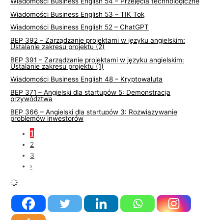
Wiadomości Business English 54 – Przejęcia technologiczne
i
Wiadomości Business English 53 – TIK Tok
e
Wiadomości Business English 52 – ChatGPT
BEP 392 – Zarządzanie projektami w języku angielskim:
Ustalanie zakresu projektu (2)
BEP 391 – Zarządzanie projektami w języku angielskim:
Ustalanie zakresu projektu (1)
Wiadomości Business English 48 – Kryptowaluta
BEP 371 – Angielski dla startupów 5: Demonstracja
przywództwa
BEP 366 – Angielski dla startupów 3: Rozwiązywanie
problemów inwestorów
1
2
3
›