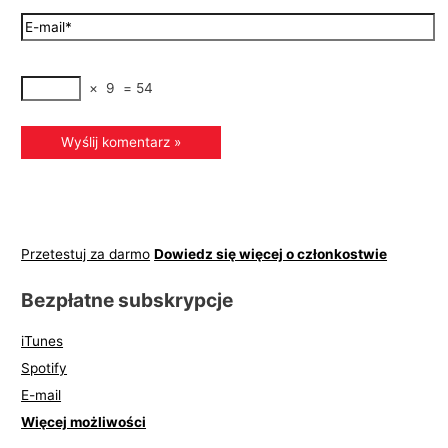
×
9
=
54
Przetestuj za darmo
Dowiedz się więcej o członkostwie
Bezpłatne subskrypcje
iTunes
Spotify
E-mail
Więcej możliwości