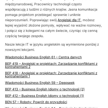
międzynarodowej, Pracownicy technologii często
i
współpracują z ludźmi z różnych krajów. Jasna komunikacja
e
pomaga projektom przebiegać sprawnie i uniknie
l
nieporozumień. Poprawiając swój
Angielski dla IT
, możesz
s
lepiej wyjaśnić złożone pomysły, wpływać na ważne rozmowy,
i połącz się z kolegami na całym świecie, czyniąc cię cenną
k
częścią twojego zespołu.
i
Nasze lekcje IT w języku angielskim są wymienione poniżej z
e
nowszymi lekcjami.
g
Wiadomości Business English 61 – Centra danych
o
BEP 419 – Angielski w projektach: Zarządzanie konfliktami z
w
kontrahentami 2
b
BEP 418 – Angielski w projektach: Zarządzanie konfliktami z
kontrahentami 1
i
Wiadomości Business English 59 – Deepseek
z
BEP 413 – Business English Idiomy o technologii (2)
n
BEP 412 – Business English Idiomy o technologii (1)
e
BEN 57 – Roboty: Powrót do przyszłości
s