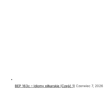
BEP 163c – Idiomy piłkarskie (Część 1)
Czerwiec 7, 2026