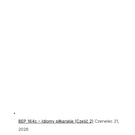
BEP 164c – Idiomy piłkarskie (Część 2)
Czerwiec 21,
2026