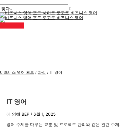
메
콘
게
비
검
인
메
텐
시
즈
색
뉴
츠
물
니
:
로
탐
스
건
색
너
영
뛰
어
기
주
제
비즈니스 영어 포드
/
과정
/
IT 영어
IT 영어
에 의해
BEP
/
6월 1, 2025
영어 주제를 다루는 교훈 및 프로젝트 관리와 같은 관련 주제.