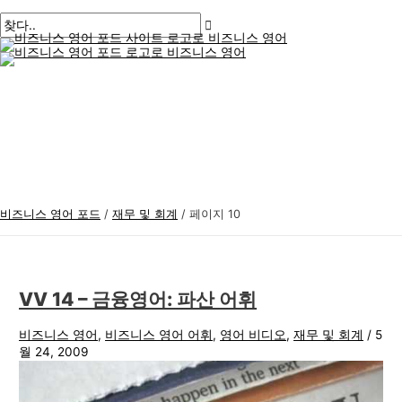
메
콘
게
비
검
인
메
텐
시
즈
색
뉴
츠
물
니
:
로
페
스
건
이
너
지
영
뛰
매
어
기
김
주
제
비즈니스 영어 포드
/
재무 및 회계
/
페이지 10
VV 14 – 금융영어: 파산 어휘
비즈니스 영어
,
비즈니스 영어 어휘
,
영어 비디오
,
재무 및 회계
/
5
월 24, 2009