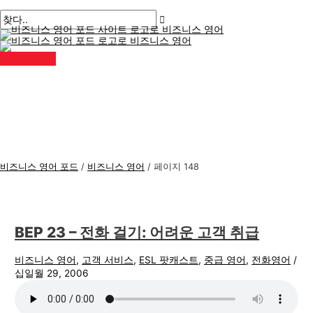
메
콘
게
비
검
인
메
텐
시
즈
색
뉴
츠
물
니
:
로
페
스
건
이
너
지
영
뛰
매
어
기
김
주
제
비즈니스 영어 포드
/
비즈니스 영어
/
페이지 148
BEP 23 – 전화 걸기: 어려운 고객 취급
비즈니스 영어
,
고객 서비스
,
ESL 팟캐스트
,
중급 영어
,
전화영어
/
십일월 29, 2006