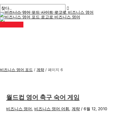
메
콘
게
비
검
인
메
텐
시
즈
색
뉴
츠
물
니
:
로
페
스
건
이
너
지
영
뛰
매
어
기
김
주
제
비즈니스 영어 포드
/
계략
/
페이지 6
월드컵 영어 축구 숙어 게임
비즈니스 영어
,
비즈니스 영어 어휘
,
계략
/
6월 12, 2010