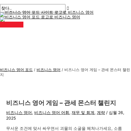
메
콘
게
여
이
이
비
검
인
메
텐
시
기
름
메
즈
색
뉴
츠
물
에
*
일
니
:
로
탐
입
*
스
건
색
력
너
하
영
뛰
세
어
기
요..
주
제
비즈니스 영어 포드
/
비즈니스 영어
/
비즈니스 영어 게임 – 관세 몬스터 챌린
지
비즈니스 영어 게임 – 관세 몬스터 챌린지
비즈니스 영어
,
비즈니스 영어 어휘
,
재무 및 회계
,
계략
/
십월 26,
2025
무서운 조건에 맞서 싸우면서 괴물의 소굴을 헤쳐나가세요, 소름