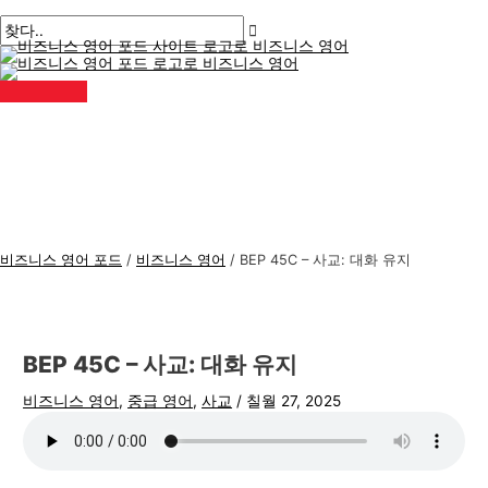
메
콘
게
여
이
이
비
검
인
메
텐
시
기
름
메
즈
색
뉴
츠
물
에
*
일
니
:
로
탐
입
*
스
건
색
력
너
하
영
뛰
세
어
기
요..
주
제
비즈니스 영어 포드
/
비즈니스 영어
/
BEP 45C – 사교: 대화 유지
BEP 45C – 사교: 대화 유지
비즈니스 영어
,
중급 영어
,
사교
/
칠월 27, 2025