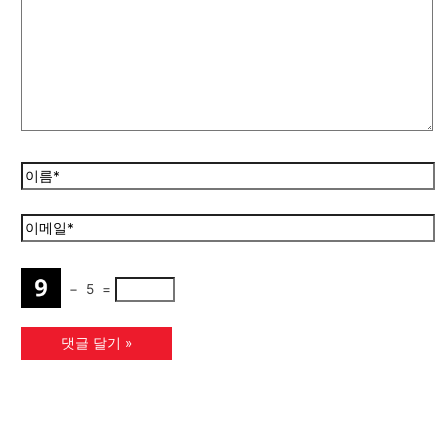
−
5
=