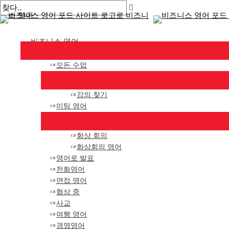
메
콘
게
여
이
이
인
텐
시
기
름
메
메
뉴
츠
물
에
*
일
비즈니스 영어
로
탐
입
*
건
색
력
모든 수업
너
하
뛰
세
기
요..
강의 찾기
미팅 영어
화상 회의
화상회의 영어
영어로 발표
전화영어
면접 영어
협상 중
사교
여행 영어
경영영어