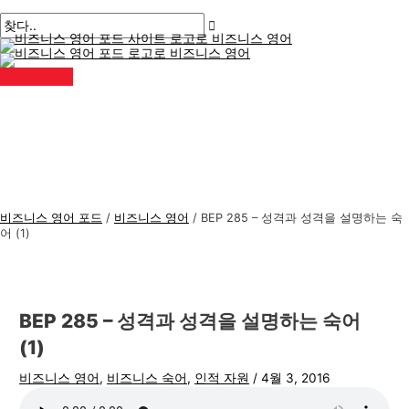
메
콘
게
여
이
이
비
검
인
메
텐
시
기
름
메
즈
색
뉴
츠
물
에
*
일
니
:
로
탐
입
*
스
건
색
력
너
하
영
뛰
세
어
기
요..
주
제
비즈니스 영어 포드
/
비즈니스 영어
/
BEP 285 – 성격과 성격을 설명하는 숙
어 (1)
BEP 285 – 성격과 성격을 설명하는 숙어
(1)
비즈니스 영어
,
비즈니스 숙어
,
인적 자원
/
4월 3, 2016