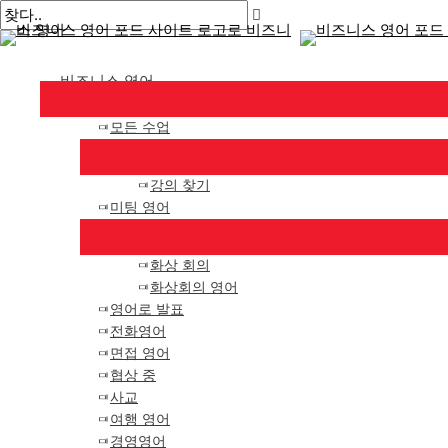
메
콘
게
여
이
이
인
텐
시
기
름
메
메
뉴
츠
물
에
*
일
비즈니스 영어
로
탐
입
*
건
색
력
모든 수업
너
하
뛰
세
기
요..
강의 찾기
미팅 영어
화상 회의
화상회의 영어
영어로 발표
전화영어
면접 영어
협상 중
사교
여행 영어
경영영어