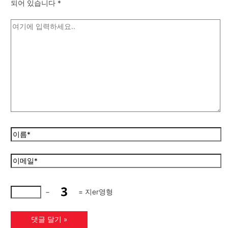
되어 있습니다
*
−
=
지er영형