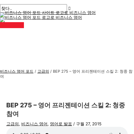
메
콘
게
여
이
이
비
검
인
메
텐
시
기
름
메
즈
색
뉴
츠
물
에
*
일
니
:
로
탐
입
*
스
건
색
력
너
하
영
뛰
세
어
기
요..
주
제
비즈니스 영어 포드
/
고급의
/
BEP 275 – 영어 프리젠테이션 스킬 2: 청중 참
여
BEP 275 – 영어 프리젠테이션 스킬 2: 청중
참여
고급의
,
비즈니스 영어
,
영어로 발표
/
구월 27, 2015