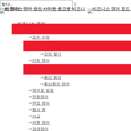
메
콘
게
여
이
이
인
텐
시
기
름
메
메
뉴
츠
물
에
*
일
비즈니스 영어
로
탐
입
*
건
색
력
모든 수업
너
하
뛰
세
기
요..
강의 찾기
미팅 영어
화상 회의
화상회의 영어
영어로 발표
전화영어
면접 영어
협상 중
사교
여행 영어
경영영어