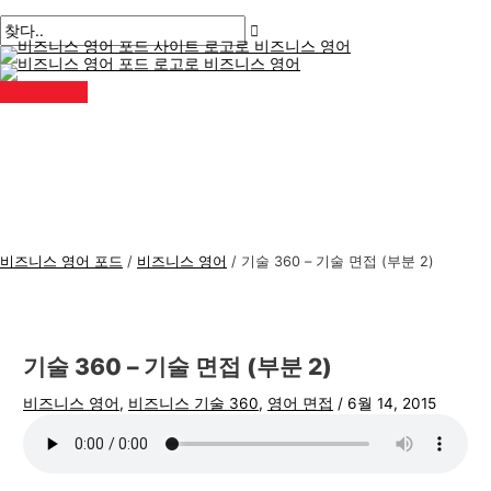
메
콘
게
여
이
이
비
검
인
메
텐
시
기
름
메
즈
색
뉴
츠
물
에
*
일
니
:
로
탐
입
*
스
건
색
력
너
하
영
뛰
세
어
기
요..
주
제
비즈니스 영어 포드
/
비즈니스 영어
/
기술 360 – 기술 면접 (부분 2)
기술 360 – 기술 면접 (부분 2)
비즈니스 영어
,
비즈니스 기술 360
,
영어 면접
/
6월 14, 2015