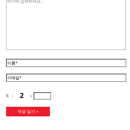
6
−
=