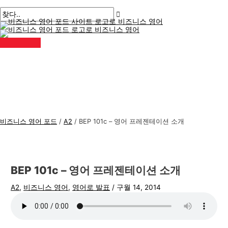
메
콘
게
여
이
이
비
검
인
메
텐
시
기
름
메
즈
색
뉴
츠
물
에
*
일
니
:
로
탐
입
*
스
건
색
력
너
하
영
뛰
세
어
기
요..
주
제
비즈니스 영어 포드
/
A2
/
BEP 101c – 영어 프레젠테이션 소개
BEP 101c – 영어 프레젠테이션 소개
A2
,
비즈니스 영어
,
영어로 발표
/
구월 14, 2014