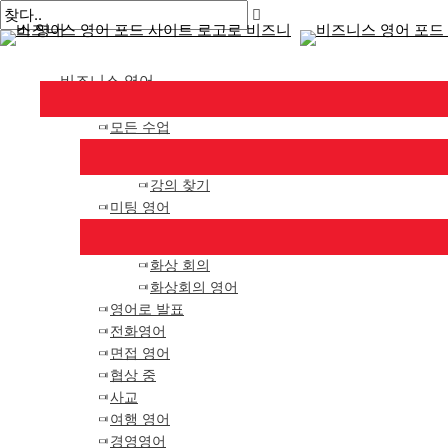
메
콘
게
여
이
이
인
텐
시
기
름
메
메
뉴
츠
물
에
*
일
비즈니스 영어
로
탐
입
*
건
색
력
모든 수업
너
하
뛰
세
기
요..
강의 찾기
미팅 영어
화상 회의
화상회의 영어
영어로 발표
전화영어
면접 영어
협상 중
사교
여행 영어
경영영어