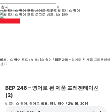
메
콘
게
여
이
이
비
검
인
메
텐
시
기
름
메
즈
색
뉴
츠
물
에
*
일
니
:
로
탐
입
*
스
건
색
력
너
하
영
뛰
세
어
기
요..
주
제
비즈니스 영어 포드
/
비즈니스 영어
/
BEP 246 – 영어로 된 제품 프레젠테이
션 (2)
BEP 246 – 영어로 된 제품 프레젠테이션
(2)
비즈니스 영어
,
영어로 발표
,
영업 영어
/
2월 16, 2014