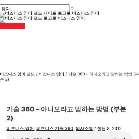
메
콘
게
여
이
이
비
검
인
메
텐
시
기
름
메
즈
색
뉴
츠
물
에
*
일
니
:
로
탐
입
*
스
건
색
력
너
하
영
뛰
세
어
기
요..
주
제
비즈니스 영어 포드
/
비즈니스 영어
/
기술 360 – 아니오라고 말하는 방법 (부
분 2)
기술 360 – 아니오라고 말하는 방법 (부분
2)
비즈니스 영어
,
비즈니스 기술 360
,
의사소통
/
칠월 8, 2012