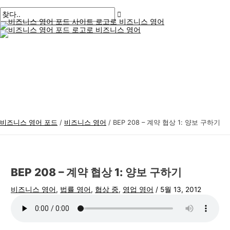
메
콘
게
여
이
이
비
검
인
메
텐
시
기
름
메
즈
색
뉴
츠
물
에
*
일
니
:
로
탐
입
*
스
건
색
력
너
하
영
뛰
세
어
기
요..
주
제
비즈니스 영어 포드
/
비즈니스 영어
/
BEP 208 – 계약 협상 1: 양보 구하기
BEP 208 – 계약 협상 1: 양보 구하기
비즈니스 영어
,
법률 영어
,
협상 중
,
영업 영어
/
5월 13, 2012