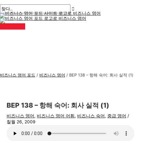
메
콘
게
여
이
이
비
검
인
메
텐
시
기
름
메
즈
색
뉴
츠
물
에
*
일
니
:
로
탐
입
*
스
건
색
력
너
하
영
뛰
세
어
기
요..
주
제
비즈니스 영어 포드
/
비즈니스 영어
/
BEP 138 – 항해 숙어: 회사 실적 (1)
BEP 138 – 항해 숙어: 회사 실적 (1)
비즈니스 영어
,
비즈니스 영어 어휘
,
비즈니스 숙어
,
중급 영어
/
칠월 26, 2009