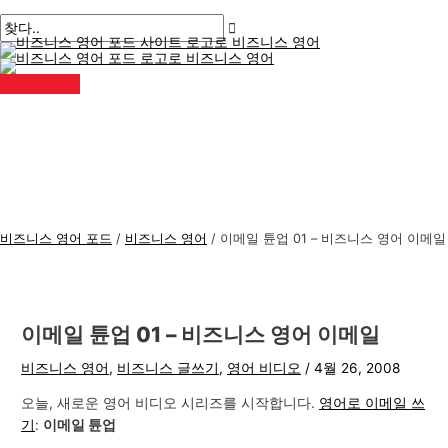
메
콘
게
여
이
이
비
검
인
메
텐
시
기
름
메
즈
색
뉴
츠
물
에
*
일
니
:
로
탐
입
*
스
건
색
력
너
하
영
뛰
세
어
기
요..
주
제
비즈니스 영어 포드
/
비즈니스 영어
/
이메일 튠업 01 – 비즈니스 영어 이메일
이메일 튠업 01 – 비즈니스 영어 이메일
비즈니스 영어
,
비즈니스 글쓰기
,
영어 비디오
/
4월 26, 2008
오늘, 새로운 영어 비디오 시리즈를 시작합니다.
영어로 이메일 쓰
기
:
이메일 튠업