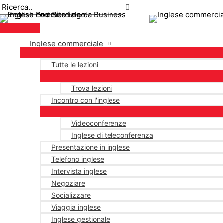
Menu
Salta
Postimpaginazione
principale
al
contenuto
Inglese commerciale
Tutte le lezioni
Trova lezioni
Incontro con l'inglese
Videoconferenze
Inglese di teleconferenza
Presentazione in inglese
Telefono inglese
Intervista inglese
Negoziare
Socializzare
Viaggia inglese
Inglese gestionale