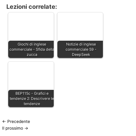
Lezioni correlate:
Giochi di inglese
Notizie di inglese
commerciale - Sfida della
commerciale 59 -
zucca
DeepSeek
BEP115c - Grafici e
tendenze 2: Descrivere le
tendenze
←
Precedente
Il prossimo
→