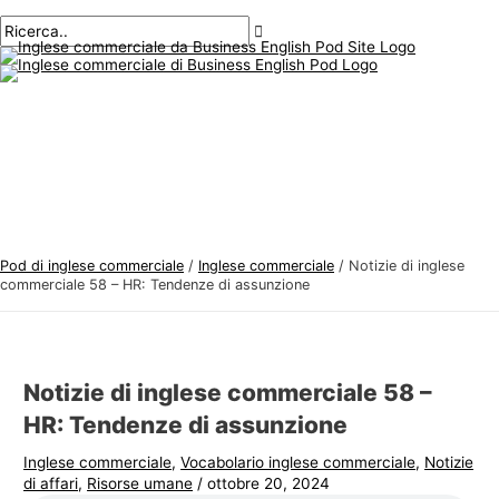
Menu
Salta
Posta
Digitare
Nome*
E-
A
C
principale
al
navigazione
qui..
mail*
r
e
contenuto
g
r
o
c
m
a
e
r
n
e
t
:
i
Pod di inglese commerciale
/
Inglese commerciale
/
Notizie di inglese
d
commerciale 58 – HR: Tendenze di assunzione
i
i
n
Notizie di inglese commerciale 58 –
g
HR: Tendenze di assunzione
l
Inglese commerciale
,
Vocabolario inglese commerciale
,
Notizie
e
di affari
,
Risorse umane
/
ottobre 20, 2024
s