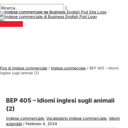
Menu
Salta
Posta
Digitare
Nome*
E-
A
C
principale
al
navigazione
qui..
mail*
r
e
contenuto
g
r
o
c
m
a
e
r
n
e
t
:
i
Pod di inglese commerciale
/
Inglese commerciale
/
BEP 405 – Idiomi
d
inglesi sugli animali (2)
i
i
n
BEP 405 – Idiomi inglesi sugli animali
g
(2)
l
Inglese commerciale
,
Vocabolario inglese commerciale
,
Idiomi
e
aziendali
/
Febbraio 4, 2024
s