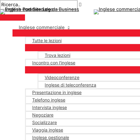
Menu
Salta
Posta
Digitare
Nome*
E-
principale
al
navigazione
qui..
mail*
contenuto
Inglese commerciale
Tutte le lezioni
Trova lezioni
Incontro con l'inglese
Videoconferenze
Inglese di teleconferenza
Presentazione in inglese
Telefono inglese
Intervista inglese
Negoziare
Socializzare
Viaggia inglese
Inglese gestionale