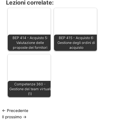
Lezioni correlate:
BEP 414 - Acquisto 5:
BEP 415 - Acquisto 6:
Valutazione delle
Gestione degli ordini di
proposte dei fornitori
acquisto
Competenze 360 -
Gestione dei team virtuali
(1)
←
Precedente
Il prossimo
→