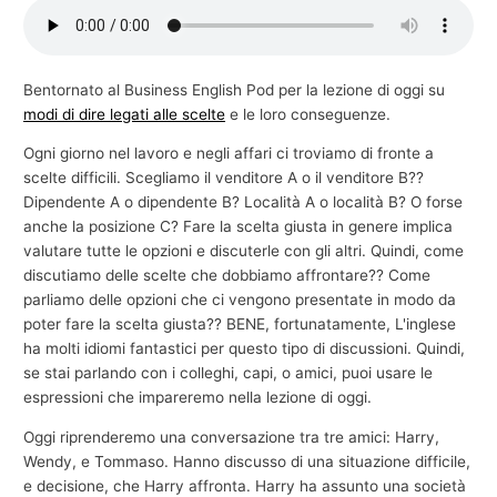
e
c
o
Bentornato al Business English Pod per la lezione di oggi su
modi di dire legati alle scelte
e le loro conseguenze.
m
m
Ogni giorno nel lavoro e negli affari ci troviamo di fronte a
e
scelte difficili. Scegliamo il venditore A o il venditore B??
Dipendente A o dipendente B? Località A o località B? O forse
r
anche la posizione C? Fare la scelta giusta in genere implica
c
valutare tutte le opzioni e discuterle con gli altri. Quindi, come
i
discutiamo delle scelte che dobbiamo affrontare?? Come
a
parliamo delle opzioni che ci vengono presentate in modo da
poter fare la scelta giusta?? BENE, fortunatamente, L'inglese
l
ha molti idiomi fantastici per questo tipo di discussioni. Quindi,
e
se stai parlando con i colleghi, capi, o amici, puoi usare le
espressioni che impareremo nella lezione di oggi.
Oggi riprenderemo una conversazione tra tre amici: Harry,
Wendy, e Tommaso. Hanno discusso di una situazione difficile,
e decisione, che Harry affronta. Harry ha assunto una società