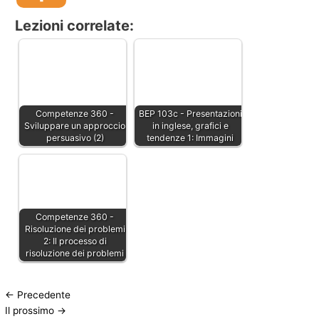
Lezioni correlate:
Competenze 360 -
BEP 103c - Presentazioni
Sviluppare un approccio
in inglese, grafici e
persuasivo (2)
tendenze 1: Immagini
Competenze 360 -
Risoluzione dei problemi
2: Il processo di
risoluzione dei problemi
←
Precedente
Il prossimo
→