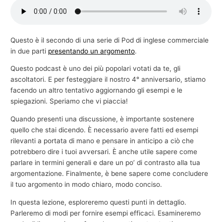
e
c
o
Questo è il secondo di una serie di Pod di inglese commerciale
in due parti
presentando un argomento
.
m
m
Questo podcast è uno dei più popolari votati da te, gli
e
ascoltatori. E per festeggiare il nostro 4° anniversario, stiamo
facendo un altro tentativo aggiornando gli esempi e le
r
spiegazioni. Speriamo che vi piaccia!
c
i
Quando presenti una discussione, è importante sostenere
quello che stai dicendo. È necessario avere fatti ed esempi
a
rilevanti a portata di mano e pensare in anticipo a ciò che
l
potrebbero dire i tuoi avversari. È anche utile sapere come
e
parlare in termini generali e dare un po’ di contrasto alla tua
argomentazione. Finalmente, è bene sapere come concludere
il tuo argomento in modo chiaro, modo conciso.
In questa lezione, esploreremo questi punti in dettaglio.
Parleremo di modi per fornire esempi efficaci. Esamineremo