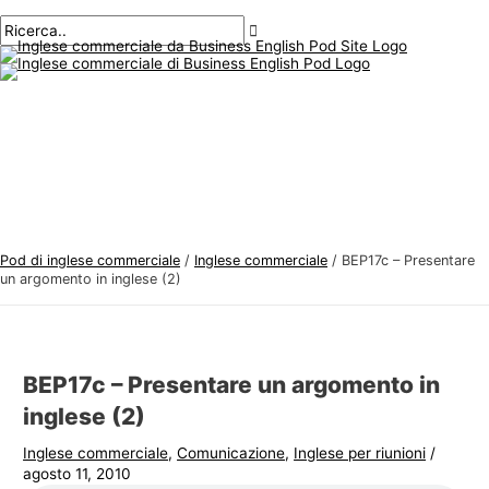
Menu
Salta
Posta
Digitare
Nome*
E-
A
C
principale
al
navigazione
qui..
mail*
r
e
contenuto
g
r
o
c
m
a
e
r
n
e
t
:
i
Pod di inglese commerciale
/
Inglese commerciale
/
BEP17c – Presentare
d
un argomento in inglese (2)
i
i
n
BEP17c – Presentare un argomento in
g
inglese (2)
l
Inglese commerciale
,
Comunicazione
,
Inglese per riunioni
/
e
agosto 11, 2010
s