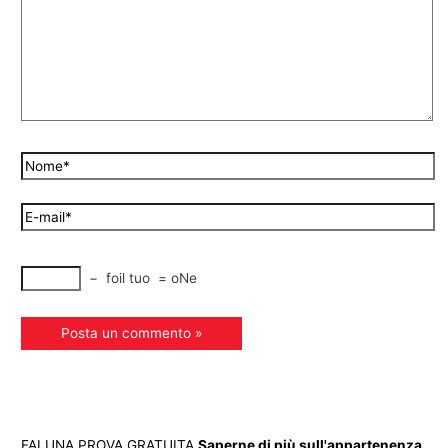
−
foil tuo
=
oNe
FAI UNA PROVA GRATUITA
Saperne di più sull'appartenenza