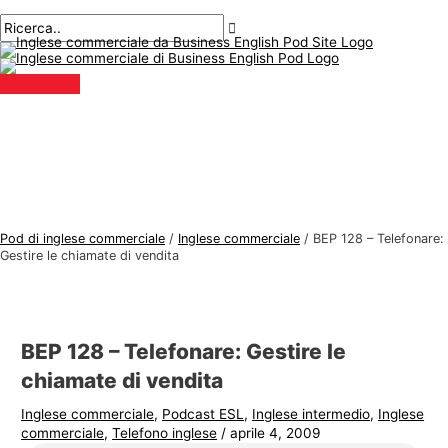
Menu
Salta
Posta
Digitare
Nome*
E-
A
C
principale
al
navigazione
qui..
mail*
r
e
contenuto
g
r
o
c
m
a
e
r
n
e
t
:
i
Pod di inglese commerciale
/
Inglese commerciale
/
BEP 128 – Telefonare:
d
Gestire le chiamate di vendita
i
i
n
BEP 128 – Telefonare: Gestire le
g
chiamate di vendita
l
Inglese commerciale
,
Podcast ESL
,
Inglese intermedio
,
Inglese
e
commerciale
,
Telefono inglese
/
aprile 4, 2009
s