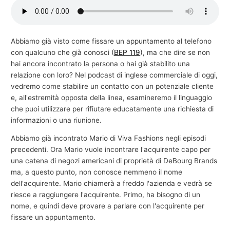
e
c
o
Abbiamo già visto come fissare un appuntamento al telefono
con qualcuno che già conosci (
BEP 119
), ma che dire se non
m
hai ancora incontrato la persona o hai già stabilito una
m
relazione con loro? Nel podcast di inglese commerciale di oggi,
e
vedremo come stabilire un contatto con un potenziale cliente
r
e, all'estremità opposta della linea, esamineremo il linguaggio
che puoi utilizzare per rifiutare educatamente una richiesta di
c
informazioni o una riunione.
i
a
Abbiamo già incontrato Mario di Viva Fashions negli episodi
precedenti. Ora Mario vuole incontrare l'acquirente capo per
l
una catena di negozi americani di proprietà di DeBourg Brands
e
ma, a questo punto, non conosce nemmeno il nome
dell'acquirente. Mario chiamerà a freddo l'azienda e vedrà se
riesce a raggiungere l'acquirente. Primo, ha bisogno di un
nome, e quindi deve provare a parlare con l'acquirente per
fissare un appuntamento.