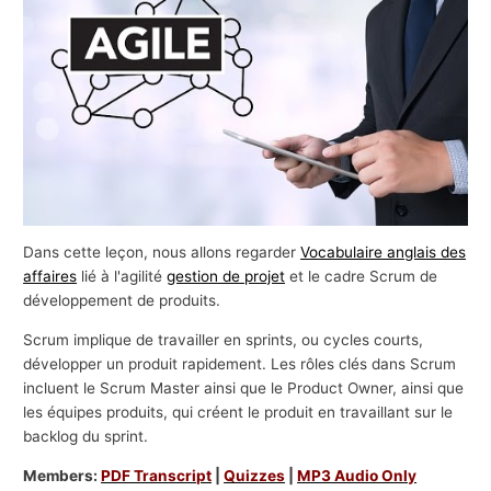
s
a
f
f
a
i
r
e
Dans cette leçon, nous allons regarder
Vocabulaire anglais des
s
affaires
lié à l'agilité
gestion de projet
et le cadre Scrum de
développement de produits.
Scrum implique de travailler en sprints, ou cycles courts,
développer un produit rapidement. Les rôles clés dans Scrum
incluent le Scrum Master ainsi que le Product Owner, ainsi que
les équipes produits, qui créent le produit en travaillant sur le
backlog du sprint.
Members:
PDF Transcript
|
Quizzes
|
MP3 Audio Only