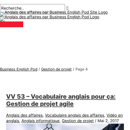
Menu
Aller
Pagination
S
R
principal
au
des
u
e
contenu
publications
j
c
e
h
t
e
s
r
d
c
'
h
a
e
Business English Pod
/
Gestion de projet
/
Page 4
n
r
g
:
l
VV 53 – Vocabulaire anglais pour ça:
a
Gestion de projet agile
i
s
Anglais des affaires
,
Vocabulaire anglais des affaires
,
Vidéo en
anglais
,
Anglais informatique
,
Gestion de projet
/
Mai 2, 2017
d
e