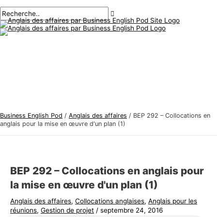
Menu
Aller
Navigation
Écrivez
Nom*
E-
S
R
principal
au
des
ici..
mail*
u
e
contenu
articles
j
c
e
h
t
e
s
r
d
c
'
h
a
e
Business English Pod
/
Anglais des affaires
/
BEP 292 – Collocations en
n
r
anglais pour la mise en œuvre d'un plan (1)
g
:
l
a
BEP 292 – Collocations en anglais pour
i
la mise en œuvre d'un plan (1)
s
Anglais des affaires
,
Collocations anglaises
,
Anglais pour les
d
réunions
,
Gestion de projet
/
septembre 24, 2016
e