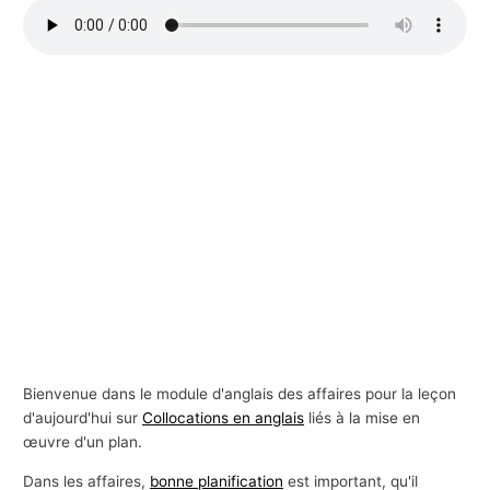
s
a
f
f
a
i
r
e
s
Bienvenue dans le module d'anglais des affaires pour la leçon
d'aujourd'hui sur
Collocations en anglais
liés à la mise en
œuvre d'un plan.
Dans les affaires,
bonne planification
est important, qu'il