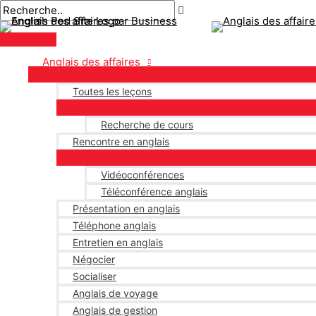
Menu
Aller
Pagination
principal
au
des
contenu
publications
Anglais des affaires
Toutes les leçons
Recherche de cours
Rencontre en anglais
Vidéoconférences
Téléconférence anglais
Présentation en anglais
Téléphone anglais
Entretien en anglais
Négocier
Socialiser
Anglais de voyage
Anglais de gestion