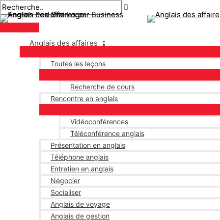
Menu
Aller
Navigation
Écrivez
Nom*
E-
principal
au
des
ici..
mail*
contenu
articles
Anglais des affaires
Toutes les leçons
Recherche de cours
Rencontre en anglais
Vidéoconférences
Téléconférence anglais
Présentation en anglais
Téléphone anglais
Entretien en anglais
Négocier
Socialiser
Anglais de voyage
Anglais de gestion