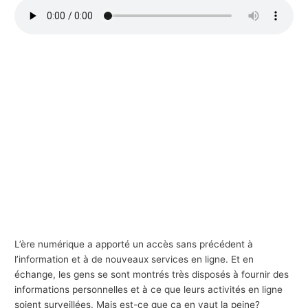
s
a
f
f
a
i
r
e
s
L’ère numérique a apporté un accès sans précédent à
l’information et à de nouveaux services en ligne. Et en
échange, les gens se sont montrés très disposés à fournir des
informations personnelles et à ce que leurs activités en ligne
soient surveillées. Mais est-ce que ça en vaut la peine?