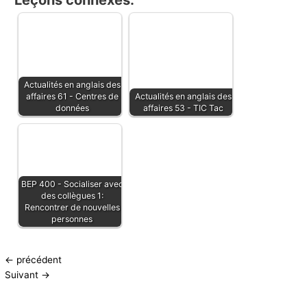
Leçons connexes:
Actualités en anglais des
affaires 61 - Centres de
Actualités en anglais des
données
affaires 53 - TIC Tac
BEP 400 - Socialiser avec
des collègues 1:
Rencontrer de nouvelles
personnes
←
précédent
Suivant
→