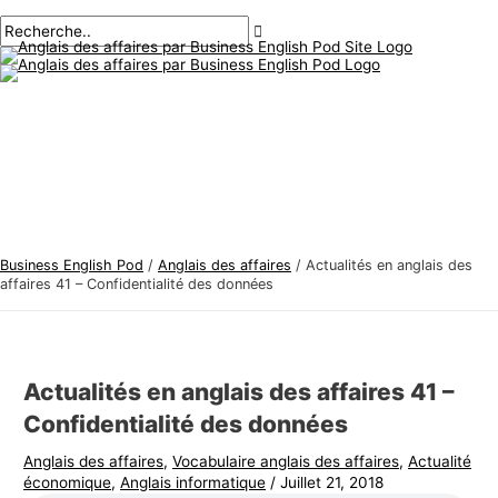
Menu
Aller
Navigation
Écrivez
Nom*
E-
S
R
principal
au
des
ici..
mail*
u
e
contenu
articles
j
c
e
h
t
e
s
r
d
c
'
h
a
e
Business English Pod
/
Anglais des affaires
/
Actualités en anglais des
n
r
affaires 41 – Confidentialité des données
g
:
l
a
Actualités en anglais des affaires 41 –
i
Confidentialité des données
s
Anglais des affaires
,
Vocabulaire anglais des affaires
,
Actualité
d
économique
,
Anglais informatique
/
Juillet 21, 2018
e