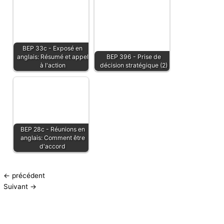
BEP 33c - Exposé en
anglais: Résumé et appel
BEP 396 - Prise de
à l'action
décision stratégique (2)
BEP 28c - Réunions en
anglais: Comment être
d'accord
←
précédent
Suivant
→