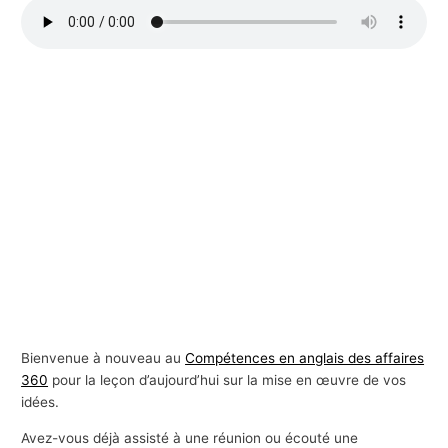
s
a
f
f
a
i
r
e
s
Bienvenue à nouveau au
Compétences en anglais des affaires
360
pour la leçon d’aujourd’hui sur la mise en œuvre de vos
idées.
Avez-vous déjà assisté à une réunion ou écouté une