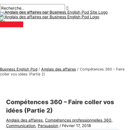
Menu
Aller
Navigation
Écrivez
Nom*
E-
S
R
principal
au
des
ici..
mail*
u
e
contenu
articles
j
c
e
h
t
e
s
r
d
c
'
h
a
e
Business English Pod
/
Anglais des affaires
/
Compétences 360 – Faire
n
r
coller vos idées (Partie 2)
g
:
l
a
Compétences 360 – Faire coller vos
i
idées (Partie 2)
s
Anglais des affaires
,
Compétences professionnelles 360
,
d
Communication
,
Persuasion
/
Février 17, 2018
e