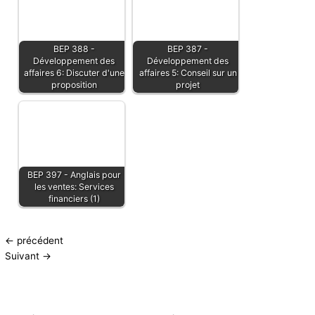
BEP 388 -
BEP 387 -
Développement des
Développement des
affaires 6: Discuter d'une
affaires 5: Conseil sur un
proposition
projet
BEP 397 - Anglais pour
les ventes: Services
financiers (1)
←
précédent
Suivant
→