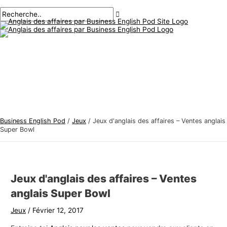
Menu
Aller
Navigation
Écrivez
Nom*
E-
S
R
principal
au
des
ici..
mail*
u
e
contenu
articles
j
c
e
h
t
e
s
r
d
c
'
h
a
e
Business English Pod
/
Jeux
/
Jeux d'anglais des affaires – Ventes anglais
n
r
Super Bowl
g
:
l
a
Jeux d'anglais des affaires – Ventes
i
anglais Super Bowl
s
Jeux
/
Février 12, 2017
d
e