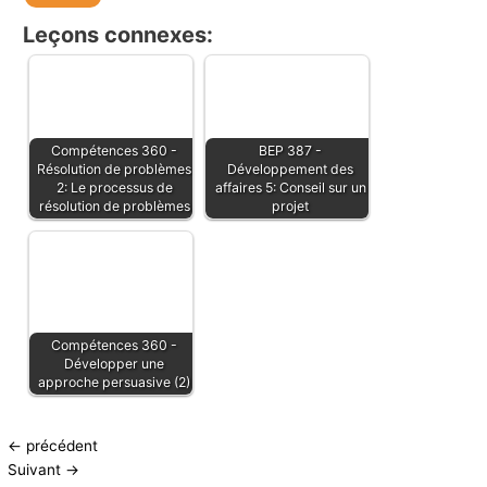
Leçons connexes:
Compétences 360 -
BEP 387 -
Résolution de problèmes
Développement des
2: Le processus de
affaires 5: Conseil sur un
résolution de problèmes
projet
Compétences 360 -
Développer une
approche persuasive (2)
←
précédent
Suivant
→