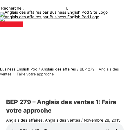
Menu
Aller
Navigation
Écrivez
Nom*
E-
S
R
principal
au
des
ici..
mail*
u
e
contenu
articles
j
c
e
h
t
e
s
r
d
c
'
h
a
e
Business English Pod
/
Anglais des affaires
/
BEP 279 – Anglais des
n
r
ventes 1: Faire votre approche
g
:
l
a
BEP 279 – Anglais des ventes 1: Faire
i
votre approche
s
Anglais des affaires
,
Anglais des ventes
/
Novembre 28, 2015
d
e