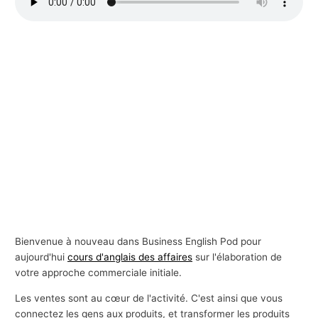
s
a
f
f
a
i
r
e
s
Bienvenue à nouveau dans Business English Pod pour
aujourd'hui
cours d'anglais des affaires
sur l'élaboration de
votre approche commerciale initiale.
Les ventes sont au cœur de l'activité. C'est ainsi que vous
connectez les gens aux produits, et transformer les produits