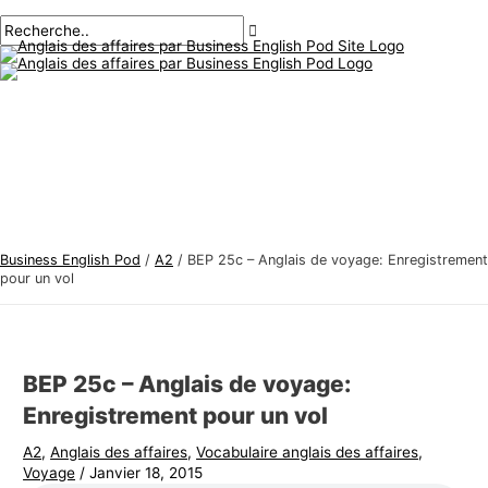
Menu
Aller
Navigation
Écrivez
Nom*
E-
S
R
principal
au
des
ici..
mail*
u
e
contenu
articles
j
c
e
h
t
e
s
r
d
c
'
h
a
e
Business English Pod
/
A2
/
BEP 25c – Anglais de voyage: Enregistrement
n
r
pour un vol
g
:
l
a
BEP 25c – Anglais de voyage:
i
Enregistrement pour un vol
s
A2
,
Anglais des affaires
,
Vocabulaire anglais des affaires
,
d
Voyage
/
Janvier 18, 2015
e