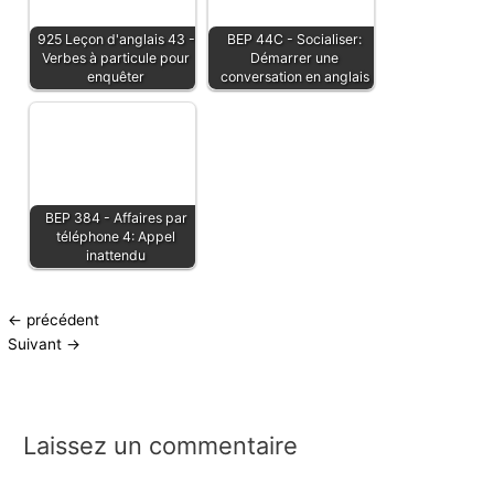
925 Leçon d'anglais 43 -
BEP 44C - Socialiser:
Verbes à particule pour
Démarrer une
enquêter
conversation en anglais
BEP 384 - Affaires par
téléphone 4: Appel
inattendu
←
précédent
Suivant
→
Laissez un commentaire